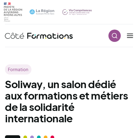
Aller au contenu principal
Aller au contenu principal
Recherch
Navigation principale
Formation
Soliway, un salon dédié
aux formations et métiers
de la solidarité
internationale