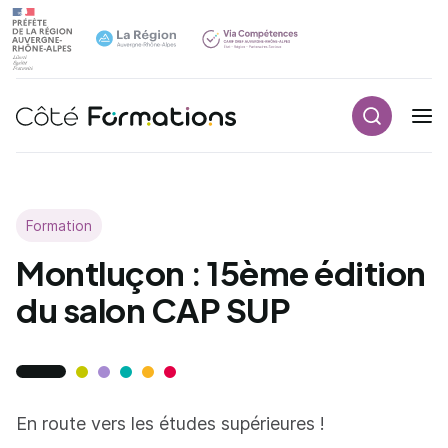
Aller au contenu principal
Aller au contenu principal
Recherch
Navigation principale
Formation
Montluçon : 15ème édition
du salon CAP SUP
En route vers les études supérieures !