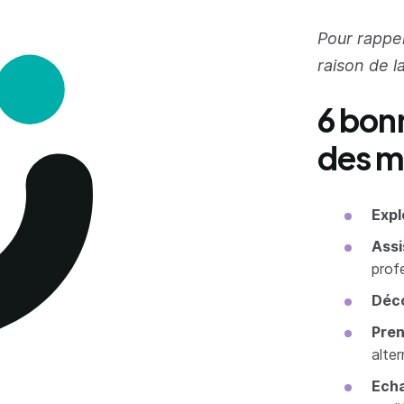
Pour rappel
raison de la
6 bon
des m
Expl
Assi
prof
Déco
Pren
alte
Ech