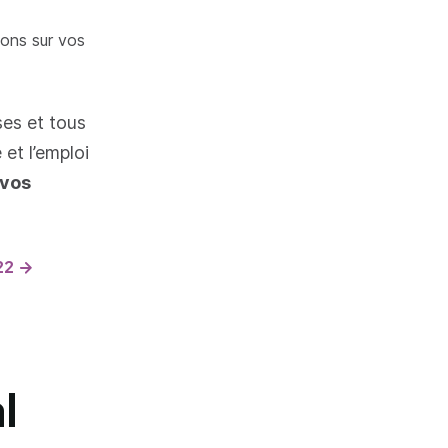
ions sur vos
ses et tous
 et l’emploi
 vos
22
l