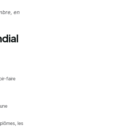
embre, en
ndial
r-faire
 une
plômes, les