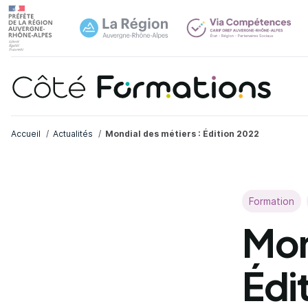
Aller au contenu principal
Aller au contenu principal
Navi
Fil d'Ariane
Accueil
Actualités
Mondial des métiers : Édition 2022
Formation
Mon
Édi