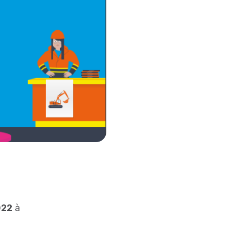
022
à