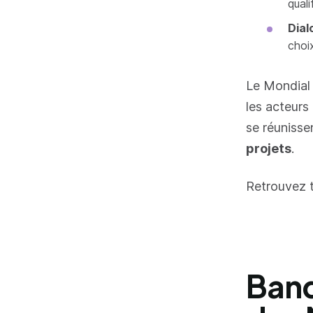
quali
Dial
choi
Le Mondial 
les acteurs 
se réunisse
projets
.
Retrouvez t
Band