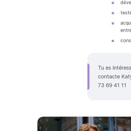
déve
test
acqu
entre
cons
Tu es intéress
contacte Katy
73 69 41 11