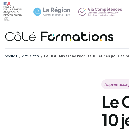
Aller au contenu principal
Aller au contenu principal
Navi
Fil d'Ariane
Accueil
Actualités
Le CFAI Auvergne recrute 10 jeunes pour sa p
Apprentissa
Le 
10 