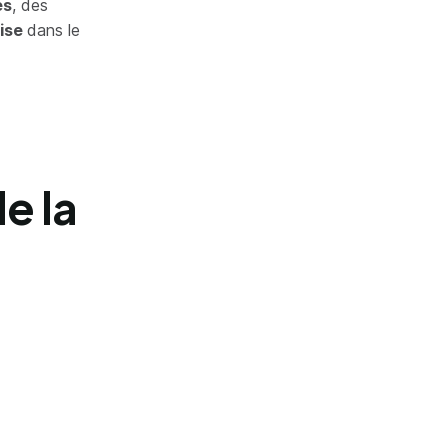
es
, des
rise
dans le
e la