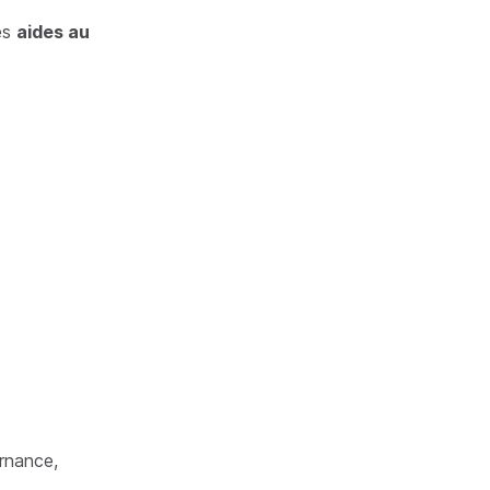
des
aides au
ernance,