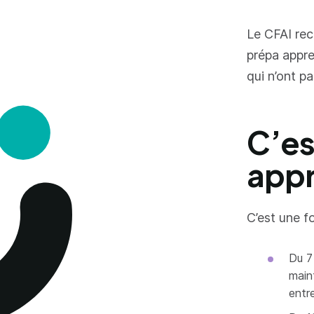
Le CFAI rec
prépa appre
qui n’ont pa
C’es
appr
C’est une f
Du 7
main
entre