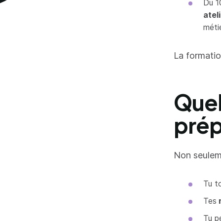
Du 1
atel
méti
La formati
Quel
prép
Non seuleme
Tu t
Tes
r
Tu p