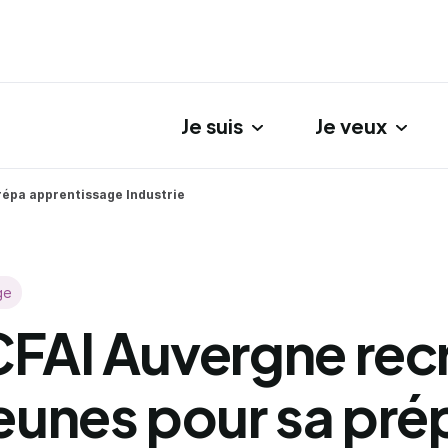
Je suis
Je veux
gation principale
répa apprentissage Industrie
ge
CFAI Auvergne rec
jeunes pour sa pré