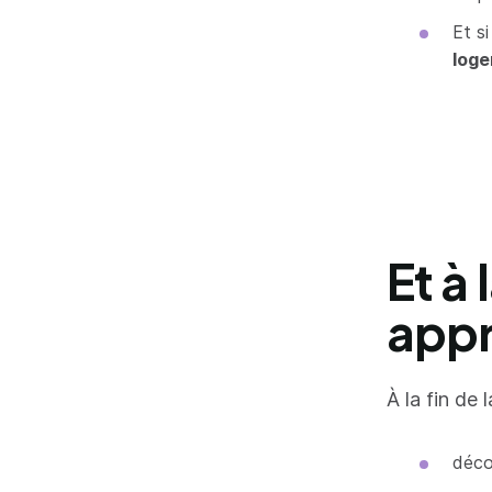
Et s
log
Et à 
appr
À la fin de 
déco