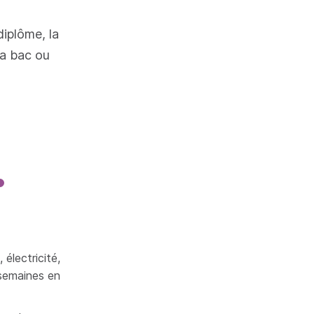
diplôme, la
ra bac ou
 électricité,
 semaines en