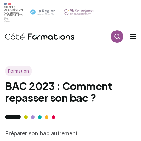
Aller au contenu principal
Aller au contenu principal
Recherch
Navigation principale
Formation
BAC 2023 : Comment
repasser son bac ?
Préparer son bac autrement