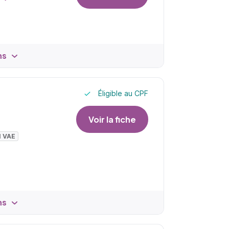
ns
Éligible au CPF
Voir la fiche
I VAE
ns