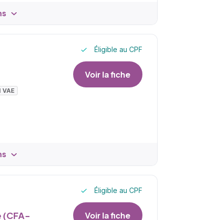
ns
Éligible au CPF
Voir la fiche
I VAE
ns
Éligible au CPF
e (CFA-
Voir la fiche