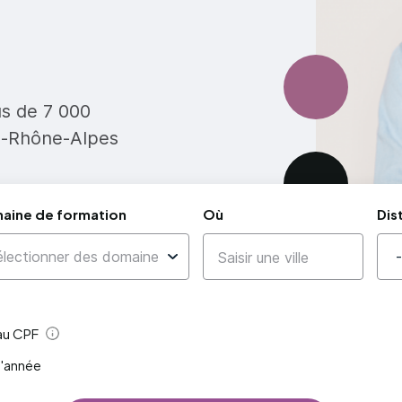
us de 7 000
e-Rhône-Alpes
aine de formation
Où
Dis
 au CPF
Aide
l'année