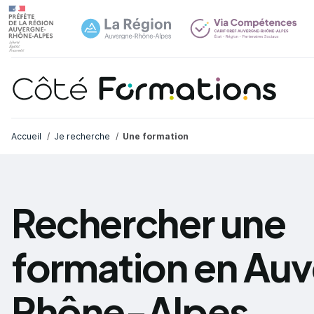
Navi
common.skip_link
Fil d'Ariane
Accueil
Je recherche
Une formation
Rechercher une
formation en Au
Rhône-Alpes