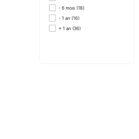
- 6 mois (18)
- 1 an (16)
+ 1 an (36)