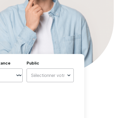
tance
Public