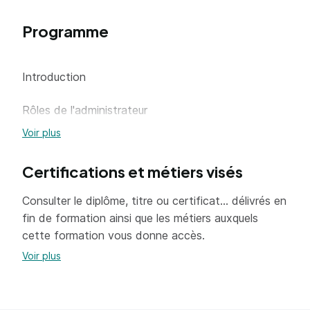
Connaître les démons principaux de Linux
(Apache, MySQL/PostGreSQL, Postfix, Cups,
Programme
Samba/NFS)
Introduction
Rôles de l'administrateur
Compréhension des enjeux technologiques et
Voir plus
anticipation des besoins
Les normes et leurs implémentations
Certifications et métiers visés
Gestion des unités de disques
Consulter le diplôme, titre ou certificat... délivrés en
Rappels sur les principes de montage d'unités
fin de formation ainsi que les métiers auxquels
Caractéristiques physiques et choix stratégiques
cette formation vous donne accès.
Les techniques de partitionnement (LVM et RAID)
Voir plus
Les différents systèmes de fichiers
Atelier pratique : partitionnement et formatage
manuel d'une unité