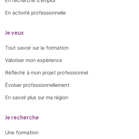
En recherche d'emploi
Le protocole Microsoft SMB
Présentation des solutions sous Linux (NFS et
En activité professionnelle
Samba)
Atelier pratique : mise en place de partages réseaux
Je veux
=> En savoir plus
Tout savoir sur la formation
Valoriser mon expérience
Réfléchir à mon projet professionnel
Évoluer professionnellement
En savoir plus sur ma région
Je recherche
Une formation