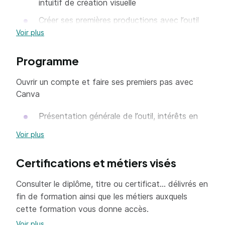
intuitif de création visuelle
Créer ses premières productions avec l’outil
CANVA
Voir plus
Programme
Ouvrir un compte et faire ses premiers pas avec
Canva
Présentation générale de l’outil, intérêts en
termes de communication visuelle
Voir plus
Création d’un compte et prise en main du
tableau de bord CANVA
Certifications et métiers visés
Découverte des différents formats (pour
Consulter le diplôme, titre ou certificat... délivrés en
réseaux sociaux, documents, blog, médias
fin de formation ainsi que les métiers auxquels
sociaux,
cette formation vous donne accès.
évènements, publicités…)
Voir plus