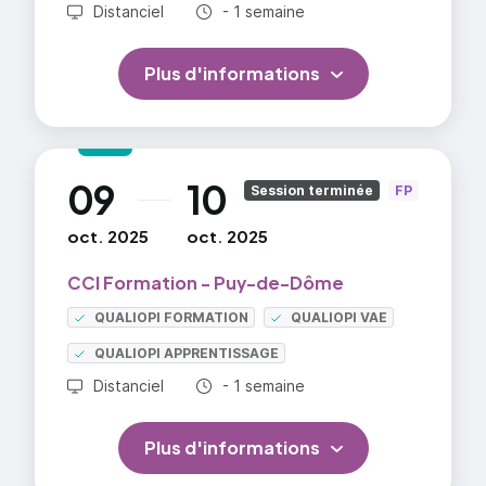
Durée totale :
Distanciel
- 1 semaine
Atelier : créer ses premières productions avec
Canva
Plus d'informations
09
10
au
Session terminée
FP
oct. 2025
oct. 2025
CCI Formation - Puy-de-Dôme
QUALIOPI FORMATION
QUALIOPI VAE
QUALIOPI APPRENTISSAGE
Durée totale :
Distanciel
- 1 semaine
Plus d'informations