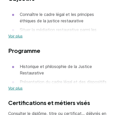
Connaître le cadre légal et les principes
éthiques de la justice restaurative
Situer la médiation restaurative parmi les
différents dispositifs de la justice
Voir plus
restaurative
Programme
S'initier à la préparation et l'animation d'un
protocole complet de médiation restaurative
Historique et philosophie de la Justice
Expérimenter des outils d'accompagnement
Restaurative
spécifiques
Présentation du cadre légal et des dispositifs
de la Justice Restaurative
Voir plus
Présentation du dispositif et des outils
Certifications et métiers visés
favorisant la rencontre entre personne auteur
et personne victime d'infraction
Consulter le diplôme, titre ou certificat... délivrés en