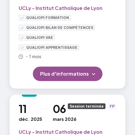
UCLy - Institut Catholique de Lyon
QUALIOPI FORMATION
QUALIOPI BILAN DE COMPÉTENCES
QUALIOPI VAE
QUALIOPI APPRENTISSAGE
Durée totale :
- 1 mois
Plus d'informations
11
06
au
Session terminée
FP
déc. 2025
mars 2026
UCLy - Institut Catholique de Lyon