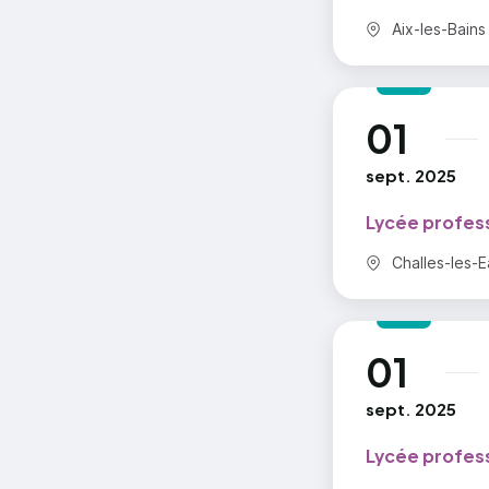
Commune :
Aix-les-Bains
01
au
sept. 2025
Lycée profess
Commune :
Challes-les-E
01
au
sept. 2025
Lycée profes