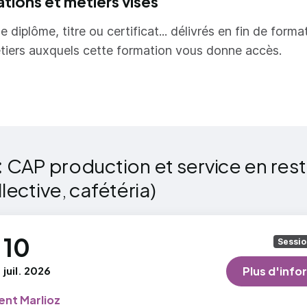
ations et métiers visés
rale (UG) - 4. Education physique et sportive
souvent en équipe? ; sa marge d'autonomie est définie 
rale (UG) - 5. Langue vivante
e diplôme, titre ou certificat... délivrés en fin de forma
r.
ltative / Epreuve facultative (Ufac) - Arts appliqués et
tiers auxquels cette formation vous donne accès.
:
CAP production et service en res
llective, cafétéria)
10
Sessio
juil. 2026
Plus d'info
ent Marlioz