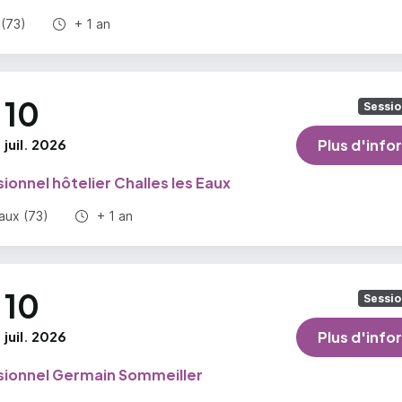
Durée totale :
 (73)
+ 1 an
10
Sessio
juil. 2026
Plus d'info
ionnel hôtelier Challes les Eaux
Durée totale :
aux (73)
+ 1 an
10
Sessio
juil. 2026
Plus d'info
sionnel Germain Sommeiller