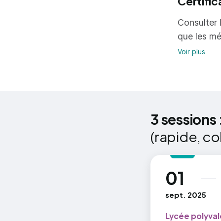
Certific
Unité géné
travaille 
Unité géné
Consulter l
l'employeu
Unité facu
que les mé
artistiques
Voir plus
3 sessions 
(rapide, co
01
au
sept. 2025
Lycée polyval