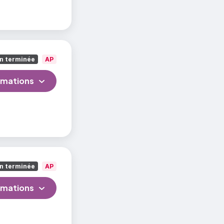
n terminée
AP
rmations
n terminée
AP
rmations