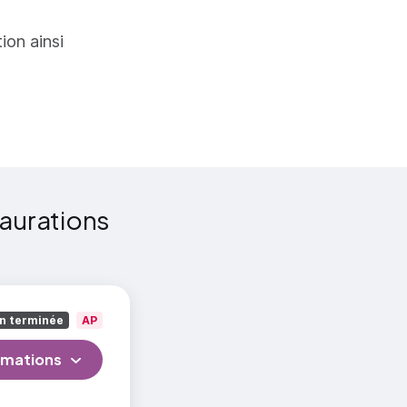
par ou avec
tion ainsi
 cultures
taurations
n terminée
AP
rmations