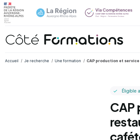
Navi
common.skip_link
Fil d'Ariane
Accueil
Je recherche
Une formation
CAP production et service 
Éligible 
CAP p
resta
cafét