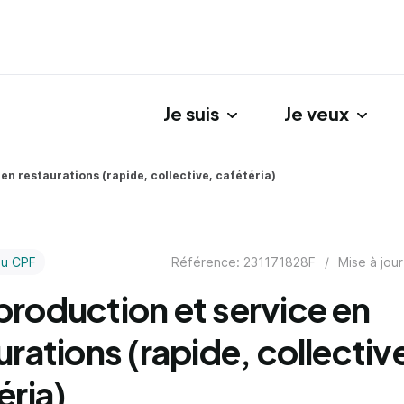
Je suis
Je veux
gation principale
en restaurations (rapide, collective, cafétéria)
Référence: 231171828F
/
Mise à jour
au CPF
roduction et service en
urations (rapide, collectiv
éria)