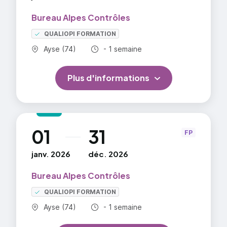
Bureau Alpes Contrôles
QUALIOPI FORMATION
Commune :
Durée totale :
Ayse (74)
- 1 semaine
Plus d'informations
01
31
au
FP
janv. 2026
déc. 2026
Bureau Alpes Contrôles
QUALIOPI FORMATION
Commune :
Durée totale :
Ayse (74)
- 1 semaine