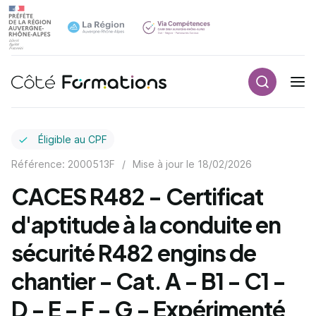
Recherch
Navigation principale
common.skip_link
Éligible au CPF
Référence: 2000513F
/
Mise à jour le
18/02/2026
CACES R482 - Certificat
d'aptitude à la conduite en
sécurité R482 engins de
chantier - Cat. A - B1 - C1 -
D - E - F - G - Expérimenté