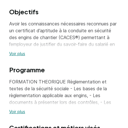
Objectifs
Avoir les connaissances nécessaires reconnues par
un certificat d’aptitude à la conduite en sécurité
des engins de chantier (CACES®) permettant à
l’employeur de justifier du savoir-faire du salarié en
vue d’établir et délivrer l’autorisation de conduite
Voir plus
(*)
Programme
FORMATION THEORIQUE Règlementation et
textes de la sécurité sociale - Les bases de la
règlementation applicable aux engins, - Les
documents à présenter lors des contrôles, - Les
rôles des différents organismes, - Les rôles et
Voir plus
responsabilités des intervenants sur chantier (chef
d’équipe, chef de chantier, conducteur de
Certifications et métiers visés