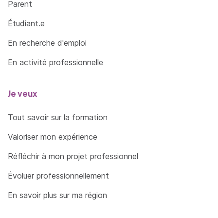
d'infrastructure réseau
Parent
Exploiter, dépanner et superviser une solution
Étudiant.e
d'infrastructure réseau
En recherche d'emploi
Cybersécurité des services informatiques
En activité professionnelle
Protéger les données à caractère personnel
Préserver l'identité numérique de
Je veux
l'organisation
Sécuriser les équipements et les usages des
Tout savoir sur la formation
utilisateurs
Valoriser mon expérience
Garantir la disponibilité, l'intégrité et la
confidentialité des services informatiques et
Réfléchir à mon projet professionnel
des données de l'organisation face à des
Évoluer professionnellement
cyberattaques
Assurer la cybersécurité d'une infrastructure
En savoir plus sur ma région
réseau, d'un système, d'un service