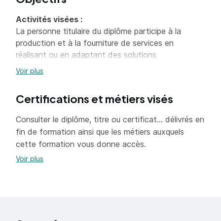
Activités visées :
La personne titulaire du diplôme participe à la
production et à la fourniture de services en
réalisant ou en adaptant des solutions
d'infrastructure et en assurant le fonctionnement
Voir plus
optimal des équipements et des services
informatiques. Elle intervient plus particulièrement
Certifications et métiers visés
dans :
Consulter le diplôme, titre ou certificat... délivrés en
l'installation, l'intégration, l'administration, la
fin de formation ainsi que les métiers auxquels
sécurisation des équipements et des services
cette formation vous donne accès.
informatiques ;
Voir plus
l'exploitation, la supervision et la maintenance
d'une infrastructure systèmes et réseaux ;
le choix et la mise en oeuvre de solutions
d'hébergement ;