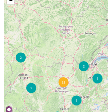
−
2
2
5
22
9
5