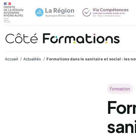
Aller au contenu principal
Aller au contenu principal
Navi
Fil d'Ariane
Accueil
Actualités
Formations dans le sanitaire et social : les 
Formation
For
sani