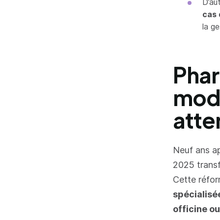
D’au
cas 
la g
Phar
mode
att
Neuf ans ap
2025 transf
Cette réfor
spécialisé
officine o