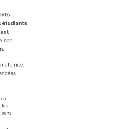
ents
s étudiants
nent
e bac,
n.
 maternité,
vancées
en
 les
r sans