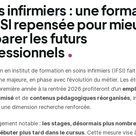
s infirmiers : une form
FSI repensée pour mie
arer les futurs
essionnels
 en institut de formation en soins infirmiers (IFSI) fait 
me majeure, en phase avec l’évolution du métier. Les é
première année à la rentrée 2026 profiteront d’un
empl
imisé
et de
contenus pédagogiques réorganisés
, 
une dimension recherche renforcée.
gement notable :
les stages, désormais plus nombre
ébuter plus tard dans le cursus
. Cette mesure vise à