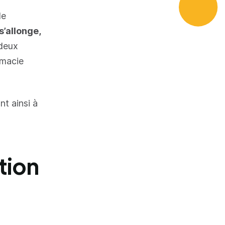
de
s’allonge,
 deux
rmacie
nt ainsi à
tion