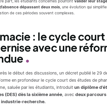
tre part, les étudiants concernés pourront
valider leur sta
d’absence dépassant deux mois
, une évolution qui simplif
estion de ces périodes souvent complexes.
macie : le cycle court
rnise avec une réfo
endue
rès le début des discussions, un décret publié le 29 
orme en profondeur le cycle court des études de pha
me, saluée par les étudiants, introduit
un
diplôme d’é
es (DES) dès la sixième année
, avec
deux parcours 
u industrie-recherche.