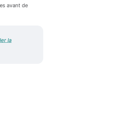
ues avant de
er la