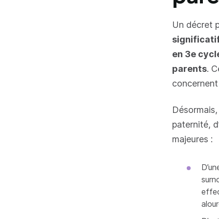
Un décret p
significat
en 3e cycl
parents
. C
concernent 
Désormais, 
paternité, 
majeures :
D’un
surn
effe
alour