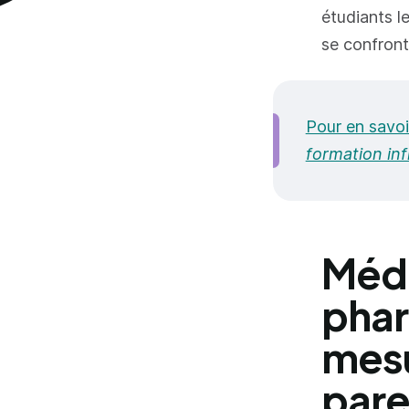
étudiants l
se confronte
Pour en savoir
formation inf
Méde
phar
mesu
pare