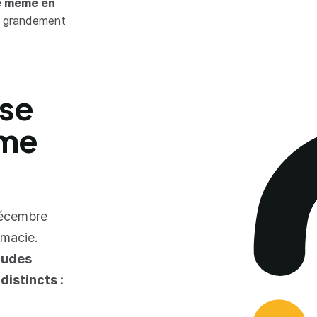
ge même en
ie grandement
 se
rme
décembre
rmacie.
tudes
distincts :