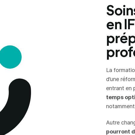
Soin
en I
prép
prof
La formation
d’une réfor
entrant en 
temps opt
notamment 
Autre chan
pourront d