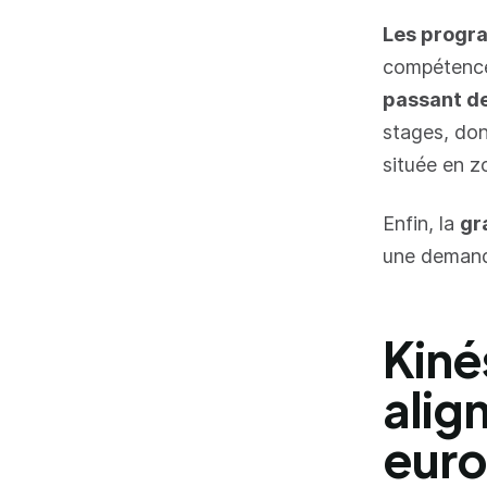
Les progr
compétence
passant de
stages, don
située en 
Enfin, la
gr
une demand
Kiné
alig
eur