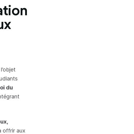
ation
ux
l’objet
tudiants
oi du
intégrant
ux,
 offrir aux