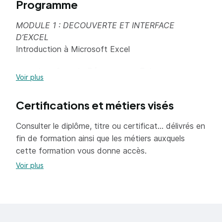
Programme
MODULE 1 : DECOUVERTE ET INTERFACE
D’EXCEL
Introduction à Microsoft Excel
Interface de Démarrage et Ruban
Voir plus
Les Nouveaux Modèles Proposés
Certifications et métiers visés
Mise à Jour des Services Office
Personnalisation du Ruban et de la Barre
Consulter le diplôme, titre ou certificat... délivrés en
d’Outils d’Accès Rapide
fin de formation ainsi que les métiers auxquels
cette formation vous donne accès.
Notions Fondamentales
Voir plus
Définition des Termes : Cellule, Feuille,
Classeur
Les Formats de Fichiers (xlsx, pdf, etc.)