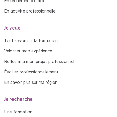
En recherche d'emploi
Créer des Listes Personnalisées
En activité professionnelle
Utiliser le Mode Plan
Intégrer des Sous-Totaux
Je veux
Utiliser les Fonctions de Liaison entre Feuilles
Excel et avec Word
Tout savoir sur la formation
Référence 3D
Valoriser mon expérience
Consolidation des Données dans Plusieurs
Réfléchir à mon projet professionnel
Feuilles de Calcul
Évoluer professionnellement
MODULE 11 : PERSONNALISATION DES
GRAPHIQUES
En savoir plus sur ma région
Personnalisation Avancée des Graphiques
MODULE 12 : TABLEAUX CROISES DYNAMIQUES
Je recherche
Création et Gestion de Tableaux Croisés
Dynamiques
Une formation