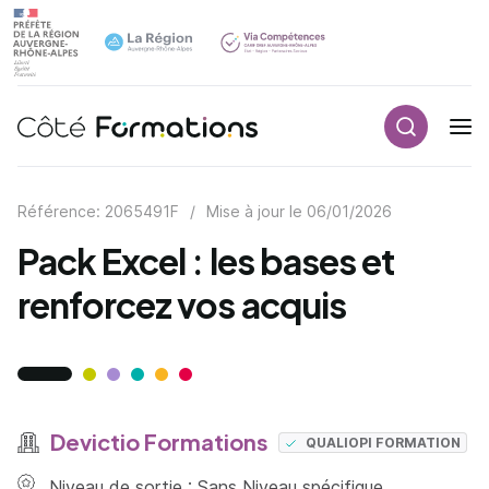
Recherch
Navigation principale
common.skip_link
Référence: 2065491F
/
Mise à jour le
06/01/2026
Pack Excel : les bases et
renforcez vos acquis
Devictio Formations
QUALIOPI FORMATION
Niveau de sortie : Sans Niveau spécifique