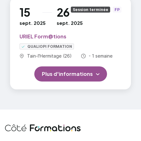
d'évaluation
15
26
au
Session terminée
FP
Mettre en place les évaluations
intermédiaires
sept. 2025
sept. 2025
Pratiquer les évaluations individuelles ou
URIEL Form@tions
collectives
QUALIOPI FORMATION
Commune :
Durée totale :
Tain-l'Hermitage (26)
- 1 semaine
Plus d'informations