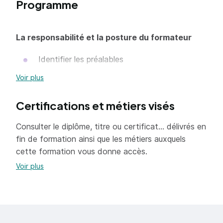
Programme
La responsabilité et la posture du formateur
Identifier les préalables
Voir plus
Choisir une méthode pédagogique
Certifications et métiers visés
Les différentes méthodes pédagogiques
La cohérence de la méthode pédagogique
Consulter le diplôme, titre ou certificat... délivrés en
Le contrôle de la progression pédagogique
fin de formation ainsi que les métiers auxquels
des formés
cette formation vous donne accès.
Voir plus
Le scénario pédagogique
Animer une séquence, en utilisant les
techniques pédagogiques adaptées