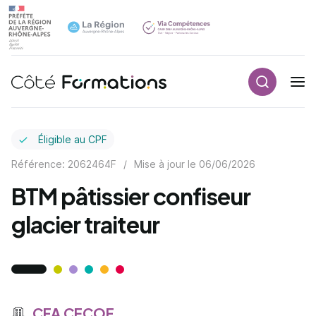
Recherch
Navigation principale
common.skip_link
Éligible au CPF
Référence: 2062464F
/
Mise à jour le
06/06/2026
BTM pâtissier confiseur
glacier traiteur
CFA CECOF