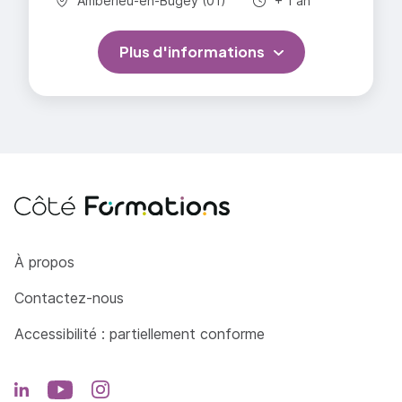
Ambérieu-en-Bugey (01)
+ 1 an
Plus d'informations
Côté Formations
À propos
Contactez-nous
Accessibilité : partiellement conforme