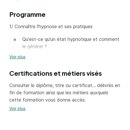
éthique et une déontologique propre à l
‘accompagnement de personne.
Programme
1/ Connaître l'hypnose et ses pratiques
Qu'est-ce qu'un état hypnotique et comment
le générer ?
Intégrer les présupposés de base de EMC
Voir plus
Comment observer un état hypnotique ?
Certifications et métiers visés
2/ Créer un espace et une relation de confiance
Consulter le diplôme, titre ou certificat... délivrés en
avec son client/patient
fin de formation ainsi que les métiers auxquels
Expliquer le fonctionnement de l'entretien, la
cette formation vous donne accès.
déontologie de la confidentialité qui en
Voir plus
découle.
Poser le cadre d'un entretien (durée,