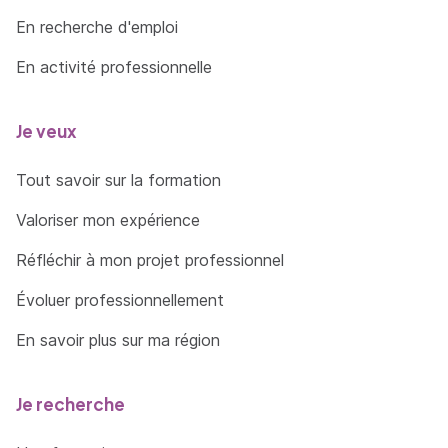
Connaître et choisir la technique à utiliser en
fonction de la thématique (écran noir ou
En recherche d'emploi
blanc, bibliothèque, lettre, état ressource
En activité professionnelle
etc..)
Travailler en hypnose les peurs : trac, anxiété,
Je veux
angoisse
Réactiver un apprentissage et ancrer des
Tout savoir sur la formation
ressources
Valoriser mon expérience
Amplifier et/ou réduire un ressenti en utilisant
les perceptions sensorielles
Réfléchir à mon projet professionnel
Installer un lieu ressource -Se libérer des
Évoluer professionnellement
ancrages émotionnels gênants
En savoir plus sur ma région
Reprogrammer l'inconscient d'un évènement
vécu douloureux
Je recherche
Désactiver les automatismes répétitifs et
gênants