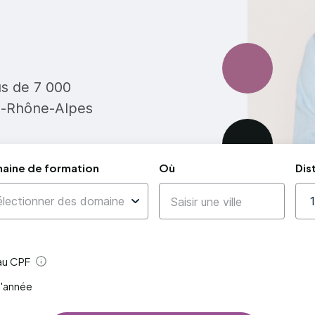
us de 7 000
e-Rhône-Alpes
aine de formation
Où
Dis
 au CPF
Aide
l'année