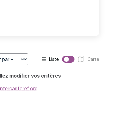
Liste
Carte
r
Affichage actif :
Affichage :
lez modifier vos critères
intercariforef.org