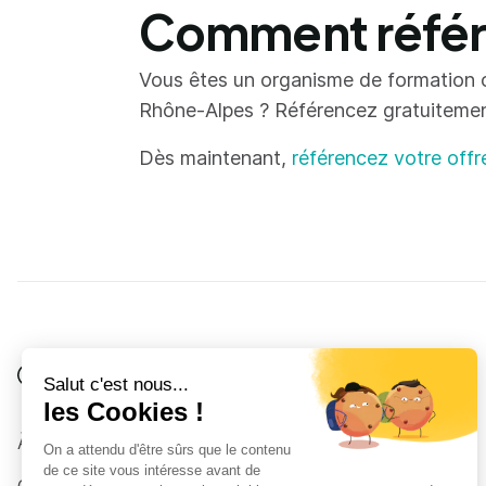
Comment référe
Vous êtes un organisme de formation 
Rhône-Alpes ? Référencez gratuitement 
Dès maintenant,
référencez votre offr
Je suis
Au collège
Côté Formations
À propos
Au lycée