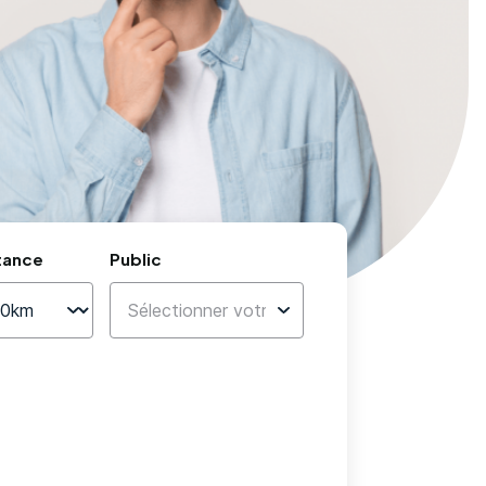
tance
Public