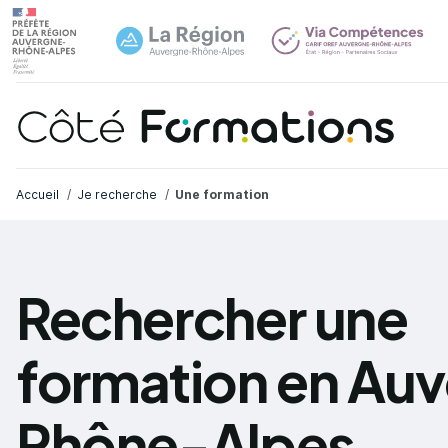
Navi
common.skip_link
Fil d'Ariane
Accueil
Je recherche
Une formation
Rechercher une
formation en Au
Rhône-Alpes