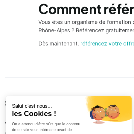
Comment référe
Vous êtes un organisme de formation 
Rhône-Alpes ? Référencez gratuitement 
Dès maintenant,
référencez votre offr
Je suis
Au collège
Côté Formations
À propos
Au lycée