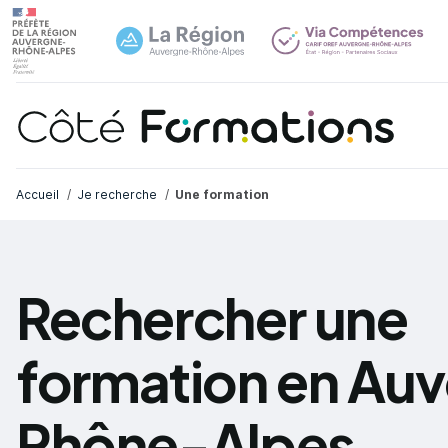
Navi
common.skip_link
Fil d'Ariane
Accueil
Je recherche
Une formation
Rechercher une
formation en Au
Rhône-Alpes