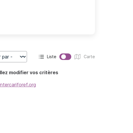
Liste
Carte
r
Affichage actif :
Affichage :
lez modifier vos critères
intercariforef.org