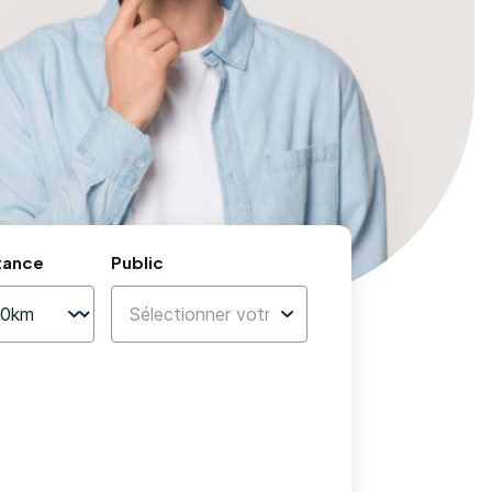
tance
Public