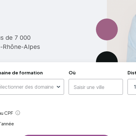
us de 7 000
e-Rhône-Alpes
aine de formation
Où
Dis
 au CPF
Aide
l'année