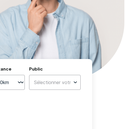
tance
Public