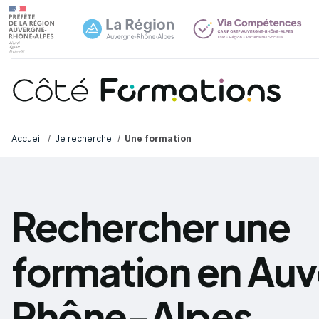
Navi
common.skip_link
Fil d'Ariane
Accueil
Je recherche
Une formation
Rechercher une
formation en Au
Rhône-Alpes