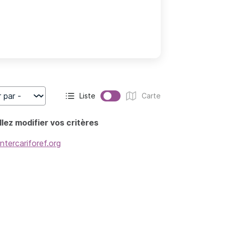
Liste
Carte
r
Affichage actif :
Affichage :
lez modifier vos critères
intercariforef.org