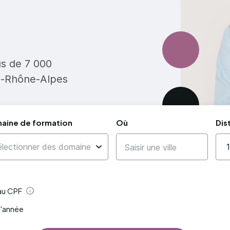
us de 7 000
e-Rhône-Alpes
aine de formation
Où
Dis
 au CPF
Aide
l'année