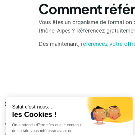
Comment référe
Vous êtes un organisme de formation 
Rhône-Alpes ? Référencez gratuitement 
Dès maintenant,
référencez votre offr
Je suis
Au collège
Côté Formations
À propos
Au lycée