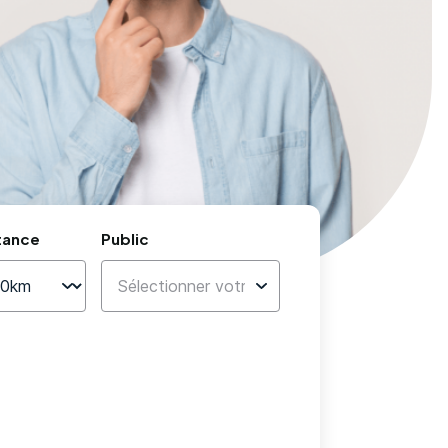
tance
Public