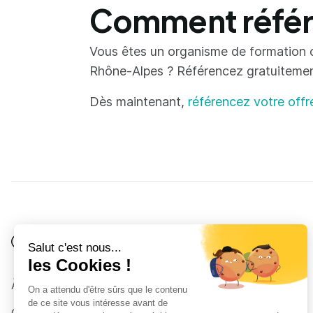
Comment référe
Vous êtes un organisme de formation 
Rhône-Alpes ? Référencez gratuitement 
Dès maintenant,
référencez votre offr
Je suis
Au collège
Côté Formations
À propos
Au lycée