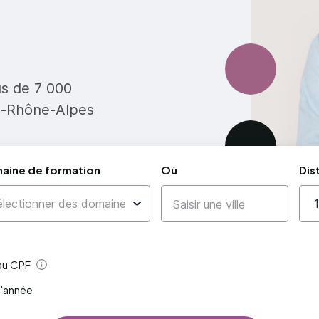
us de 7 000
e-Rhône-Alpes
aine de formation
Où
Dis
 au CPF
Aide
l'année