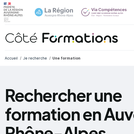
Navi
common.skip_link
Fil d'Ariane
Accueil
Je recherche
Une formation
Rechercher une
formation en Au
Rhône-Alpes