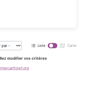
Liste
Carte
r
Affichage actif :
Affichage :
lez modifier vos critères
intercariforef.org