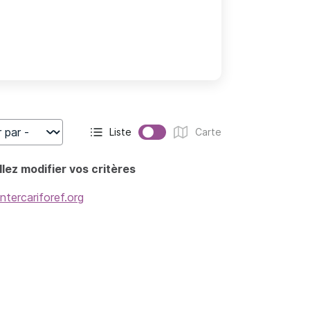
Liste
Carte
r
Affichage actif :
Affichage :
lez modifier vos critères
intercariforef.org