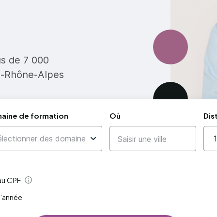
us de 7 000
e-Rhône-Alpes
aine de formation
Où
Dis
 au CPF
Aide
l'année