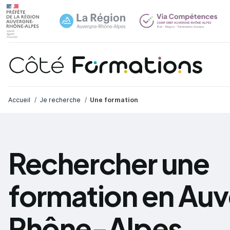
Navi
common.skip_link
Fil d'Ariane
Accueil
Je recherche
Une formation
Rechercher une
formation en Au
Rhône-Alpes