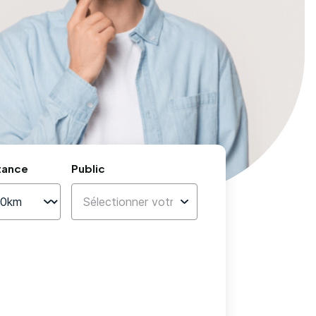
tance
Public