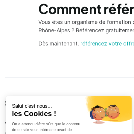
Comment référe
Vous êtes un organisme de formation 
Rhône-Alpes ? Référencez gratuitement 
Dès maintenant,
référencez votre offr
Je suis
Au collège
Côté Formations
À propos
Au lycée