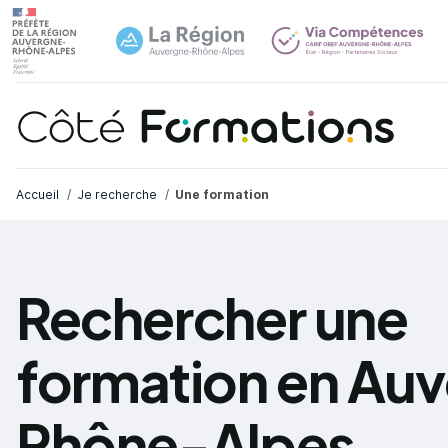
Navi
common.skip_link
Fil d'Ariane
Accueil
Je recherche
Une formation
Rechercher une
formation en Au
Rhône-Alpes