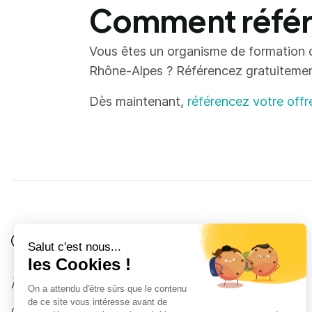
Comment référe
Vous êtes un organisme de formation 
Rhône-Alpes ? Référencez gratuitement 
Dès maintenant,
référencez votre offr
Je suis
Au collège
Côté Formations
À propos
Au lycée