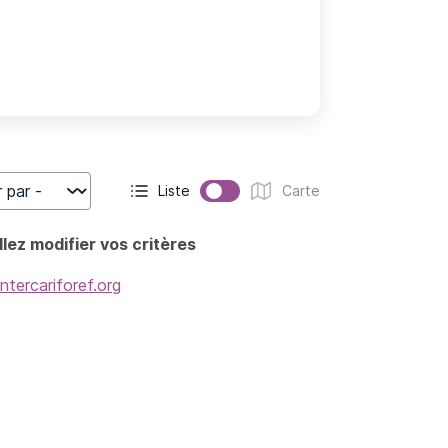
Liste
Carte
r
Affichage actif :
Affichage :
lez modifier vos critères
intercariforef.org