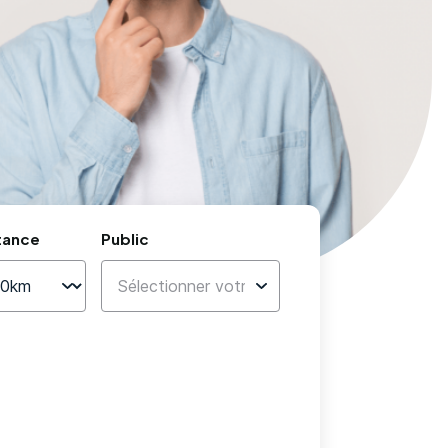
tance
Public