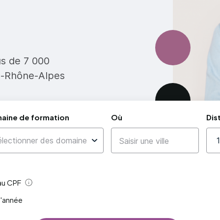
us de 7 000
e-Rhône-Alpes
aine de formation
Où
Dis
 au CPF
Aide
l'année