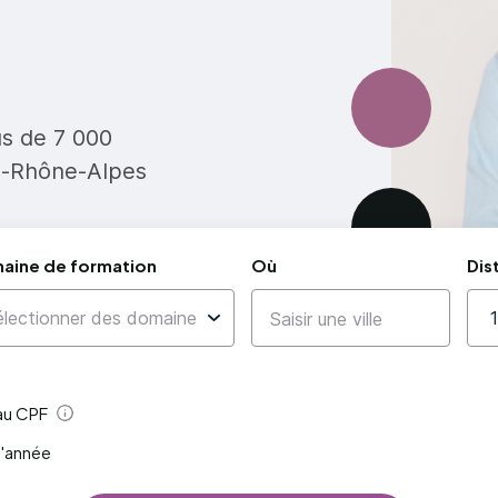
us de 7 000
e-Rhône-Alpes
aine de formation
Où
Dis
 au CPF
Aide
l'année