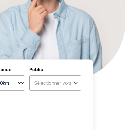
tance
Public