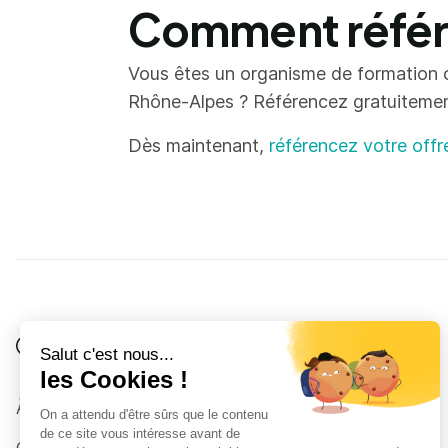
Comment référe
Vous êtes un organisme de formation 
Rhône-Alpes ? Référencez gratuitement 
Dès maintenant,
référencez votre offr
Je suis
Au collège
Côté Formations
À propos
Au lycée