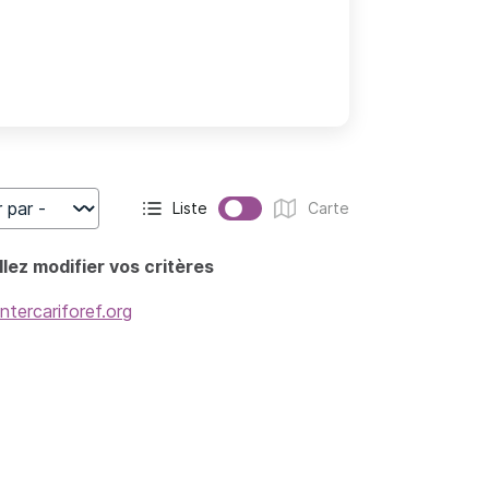
Liste
Carte
r
Affichage actif :
Affichage :
lez modifier vos critères
intercariforef.org