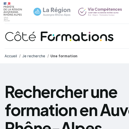
Navi
common.skip_link
Fil d'Ariane
Accueil
Je recherche
Une formation
Rechercher une
formation en Au
Rhône-Alpes