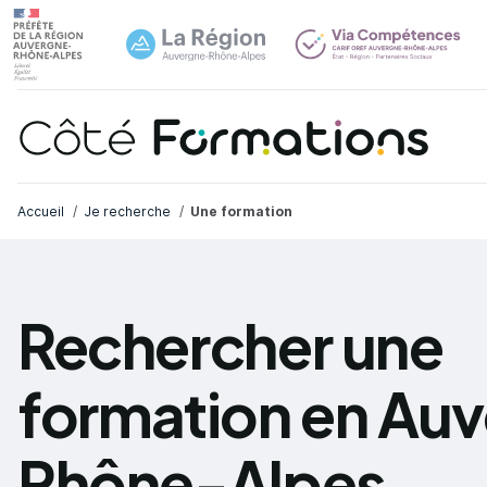
Navi
common.skip_link
Fil d'Ariane
Accueil
Je recherche
Une formation
Rechercher une
formation en Au
Rhône-Alpes