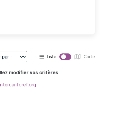
Liste
Carte
r
Affichage actif :
Affichage :
lez modifier vos critères
intercariforef.org