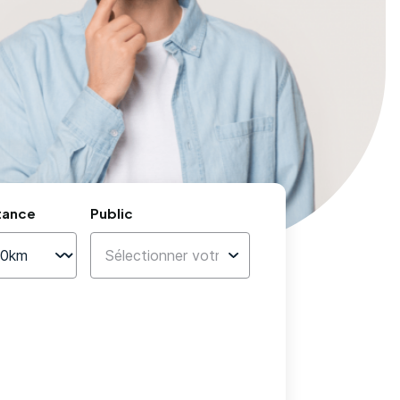
tance
Public