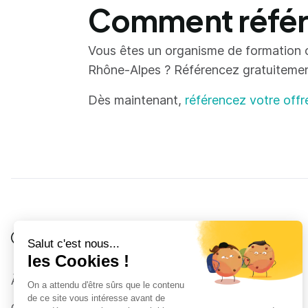
Comment référe
Vous êtes un organisme de formation 
Rhône-Alpes ? Référencez gratuitement 
Dès maintenant,
référencez votre offr
Je suis
Au collège
Côté Formations
À propos
Au lycée