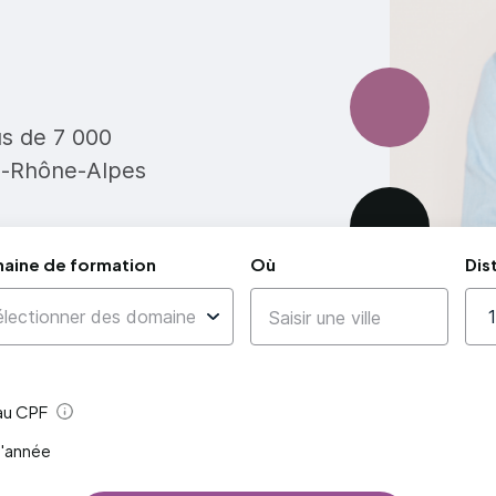
us de 7 000
e-Rhône-Alpes
aine de formation
Où
Dis
 au CPF
Aide
l'année