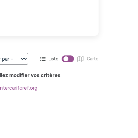
Liste
Carte
r
Affichage actif :
Affichage :
lez modifier vos critères
intercariforef.org