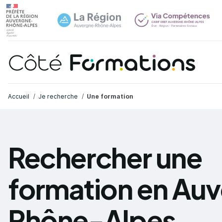
Navi
common.skip_link
Fil d'Ariane
Accueil
Je recherche
Une formation
Rechercher une
formation en Au
Rhône-Alpes