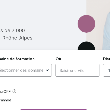
us de 7 000
e-Rhône-Alpes
aine de formation
Où
Dis
 au CPF
Aide
l'année