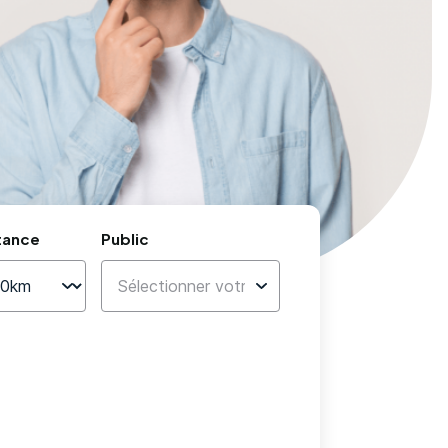
tance
Public