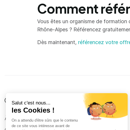
Comment référe
Vous êtes un organisme de formation 
Rhône-Alpes ? Référencez gratuitement 
Dès maintenant,
référencez votre offr
Je suis
Au collège
Côté Formations
À propos
Au lycée