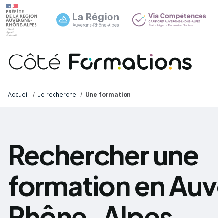
Navi
common.skip_link
Fil d'Ariane
Accueil
Je recherche
Une formation
Rechercher une
formation en Au
Rhône-Alpes