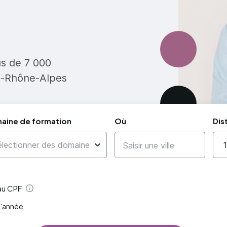
us de 7 000
e-Rhône-Alpes
aine de formation
Où
Dis
 au CPF
Aide
l'année