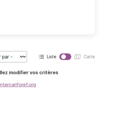
Liste
Carte
r
Affichage actif :
Affichage :
lez modifier vos critères
intercariforef.org