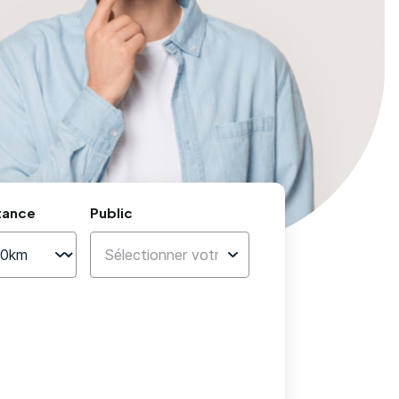
tance
Public