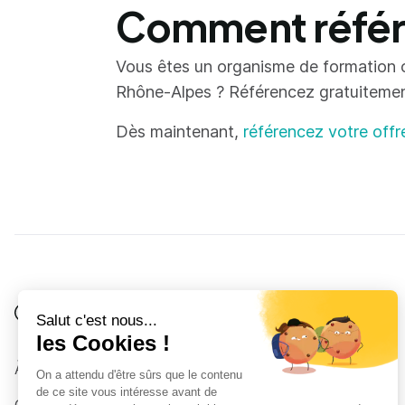
Comment référe
Vous êtes un organisme de formation 
Rhône-Alpes ? Référencez gratuitement 
Dès maintenant,
référencez votre offr
Je suis
Au collège
Côté Formations
À propos
Au lycée