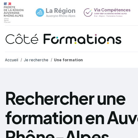
Navi
common.skip_link
Fil d'Ariane
Accueil
Je recherche
Une formation
Rechercher une
formation en Au
Rhône-Alpes