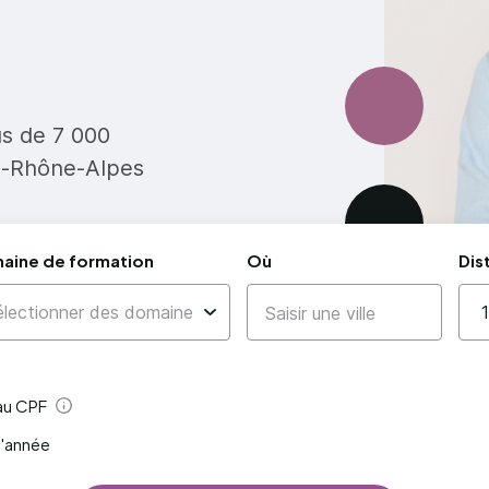
us de 7 000
e-Rhône-Alpes
aine de formation
Où
Dis
 au CPF
Aide
l'année