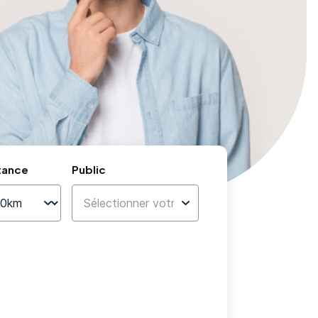
tance
Public