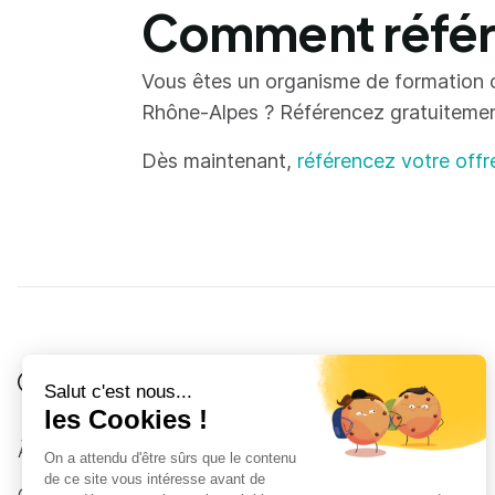
Comment référe
Vous êtes un organisme de formation 
Rhône-Alpes ? Référencez gratuitement 
Dès maintenant,
référencez votre offr
Je suis
Au collège
Côté Formations
À propos
Au lycée