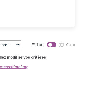
Liste
Carte
r
Affichage actif :
Affichage :
lez modifier vos critères
intercariforef.org