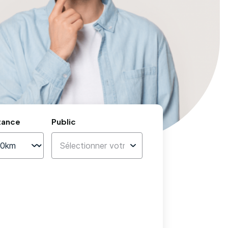
tance
Public