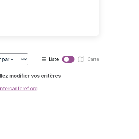
Liste
Carte
r
Affichage actif :
Affichage :
lez modifier vos critères
intercariforef.org