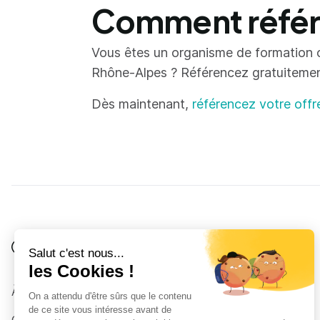
Comment référe
Vous êtes un organisme de formation 
Rhône-Alpes ? Référencez gratuitement 
Dès maintenant,
référencez votre offr
Je suis
Au collège
Côté Formations
À propos
Au lycée