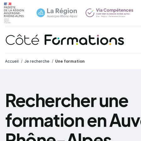
Navi
common.skip_link
Fil d'Ariane
Accueil
Je recherche
Une formation
Rechercher une
formation en Au
Rhône-Alpes