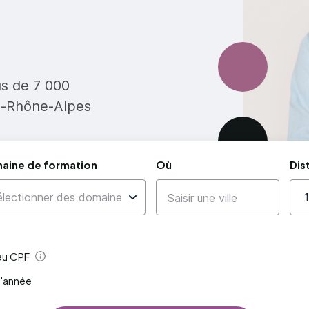
us de 7 000
e-Rhône-Alpes
aine de formation
Où
Dis
 au CPF
Aide
l'année