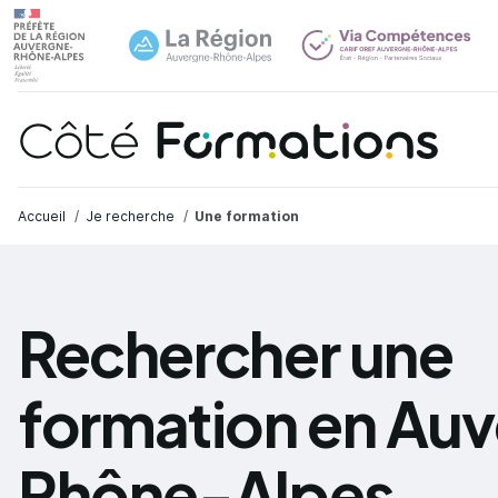
Navi
common.skip_link
Fil d'Ariane
Accueil
Je recherche
Une formation
Rechercher une
formation en Au
Rhône-Alpes