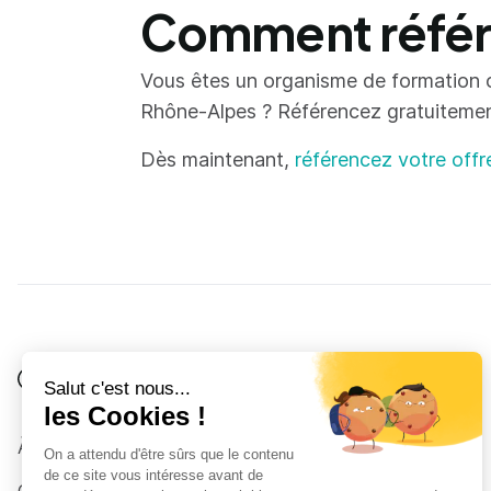
Comment référe
Vous êtes un organisme de formation 
Rhône-Alpes ? Référencez gratuitement 
Dès maintenant,
référencez votre offr
Je suis
Au collège
Côté Formations
À propos
Au lycée