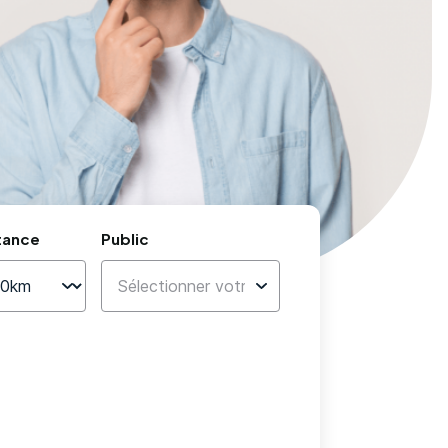
tance
Public