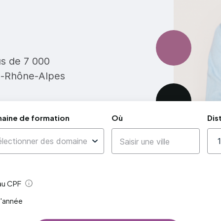
us de 7 000
e-Rhône-Alpes
aine de formation
Où
Dis
 au CPF
Aide
l'année