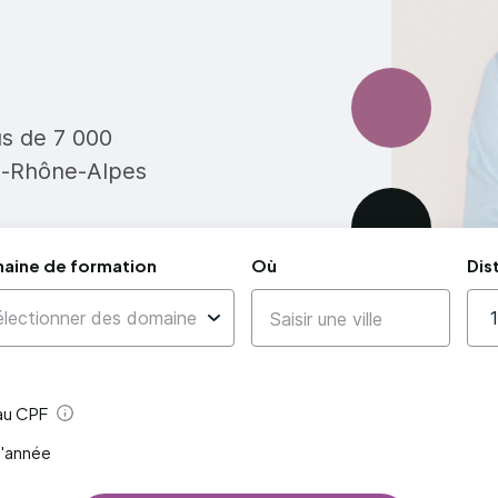
us de 7 000
e-Rhône-Alpes
aine de formation
Où
Dis
 au CPF
Aide
l'année