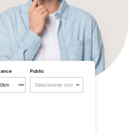
tance
Public