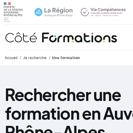
Navi
common.skip_link
Fil d'Ariane
Accueil
Je recherche
Une formation
Rechercher une
formation en Au
Rhône-Alpes