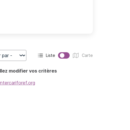
Liste
Carte
r
Affichage actif :
Affichage :
lez modifier vos critères
intercariforef.org