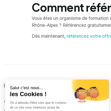
Comment référe
Vous êtes un organisme de formation 
Rhône-Alpes ? Référencez gratuitement 
Dès maintenant,
référencez votre offr
Je suis
Au collège
Côté Formations
À propos
Au lycée