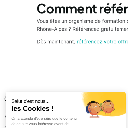
Comment référe
Vous êtes un organisme de formation 
Rhône-Alpes ? Référencez gratuitement 
Dès maintenant,
référencez votre offr
Je suis
Au collège
Côté Formations
À propos
Au lycée