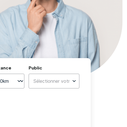
tance
Public