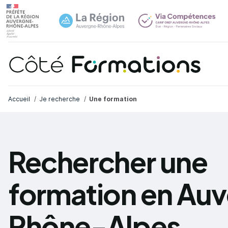
Navi
common.skip_link
Fil d'Ariane
Accueil
Je recherche
Une formation
Rechercher une
formation en Au
Rhône-Alpes