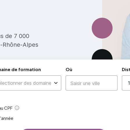
us de 7 000
e-Rhône-Alpes
aine de formation
Où
Dis
 au CPF
Aide
l'année