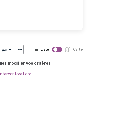
Liste
Carte
r
Affichage actif :
Affichage :
lez modifier vos critères
intercariforef.org