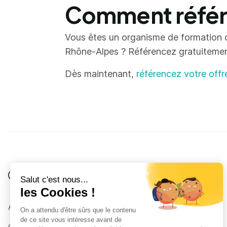
Comment référe
Vous êtes un organisme de formation 
Rhône-Alpes ? Référencez gratuitement 
Dès maintenant,
référencez votre offr
Je suis
Au collège
Côté Formations
À propos
Au lycée