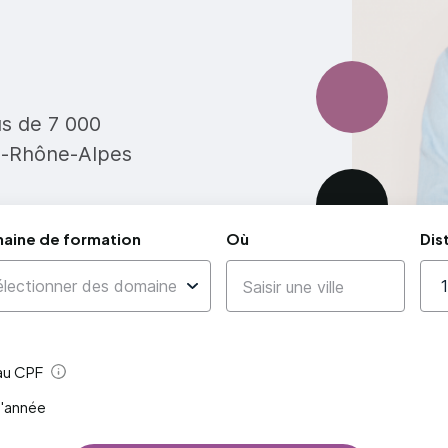
us de 7 000
e-Rhône-Alpes
aine de formation
Où
Dis
 au CPF
Aide
l'année