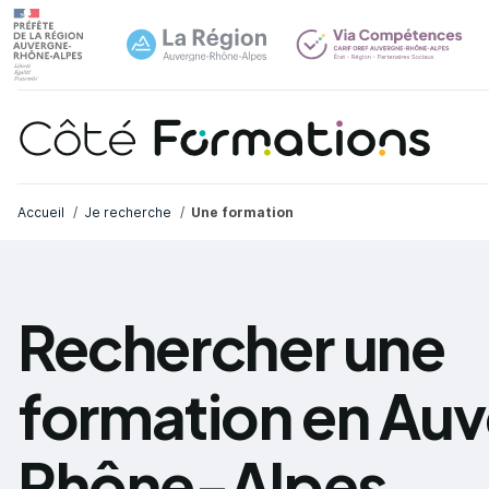
Navi
common.skip_link
Fil d'Ariane
Accueil
Je recherche
Une formation
Rechercher une
formation en Au
Rhône-Alpes