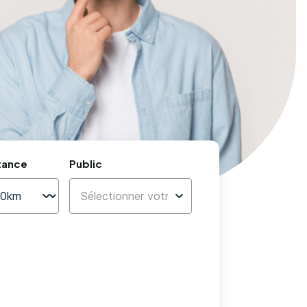
tance
Public