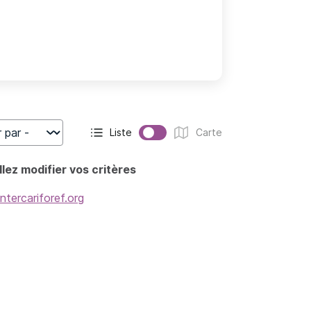
Liste
Carte
r
Affichage actif :
Affichage :
lez modifier vos critères
intercariforef.org