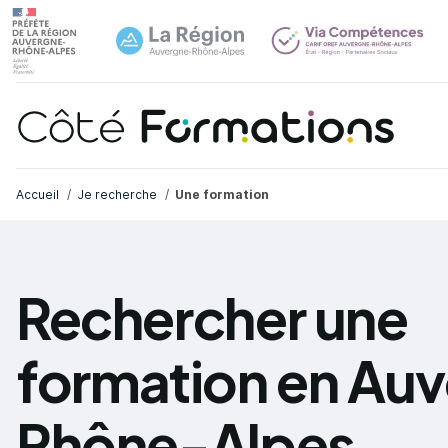
Navi
common.skip_link
Fil d'Ariane
Accueil
Je recherche
Une formation
Rechercher une
formation en Au
Rhône-Alpes