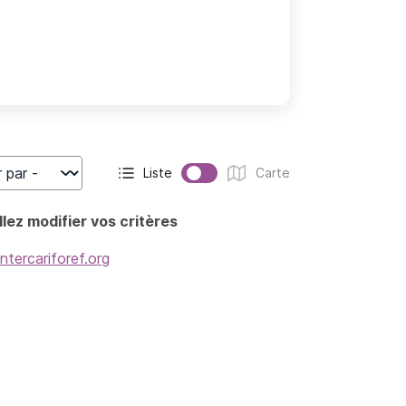
Liste
Carte
r
Affichage actif :
Affichage :
lez modifier vos critères
intercariforef.org