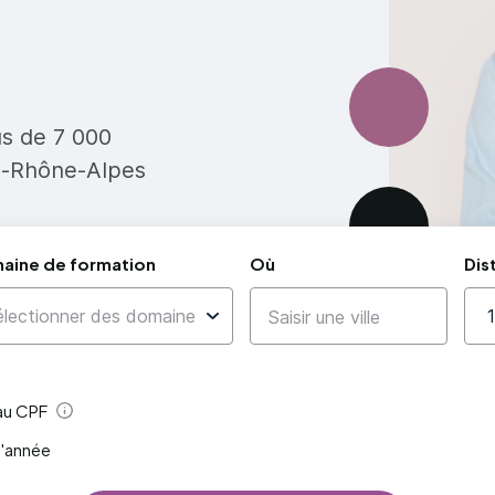
us de 7 000
e-Rhône-Alpes
aine de formation
Où
Dis
 au CPF
Aide
l'année