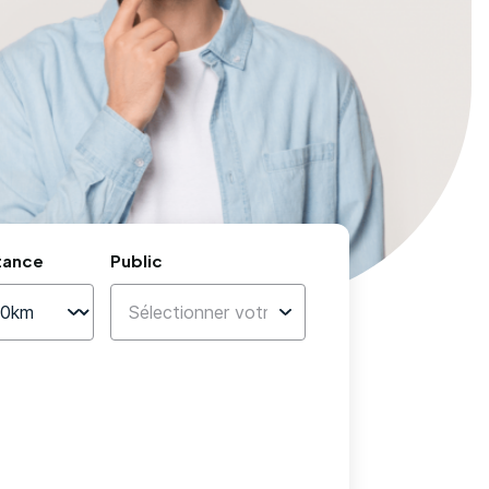
tance
Public