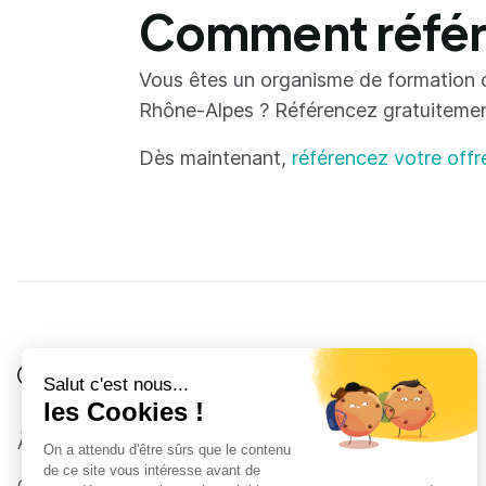
Comment référe
Vous êtes un organisme de formation 
Rhône-Alpes ? Référencez gratuitement 
Dès maintenant,
référencez votre offr
Je suis
Au collège
Côté Formations
À propos
Au lycée