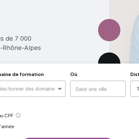
us de 7 000
e-Rhône-Alpes
aine de formation
Où
Dis
 au CPF
Aide
l'année