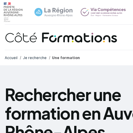
Navi
common.skip_link
Fil d'Ariane
Accueil
Je recherche
Une formation
Rechercher une
formation en Au
Rhône-Alpes