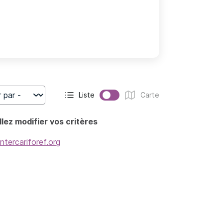
Liste
Carte
r
Affichage actif :
Affichage :
lez modifier vos critères
intercariforef.org