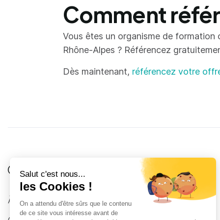
Comment référe
Vous êtes un organisme de formation 
Rhône-Alpes ? Référencez gratuitement 
Dès maintenant,
référencez votre offr
Je suis
Au collège
Côté Formations
À propos
Au lycée