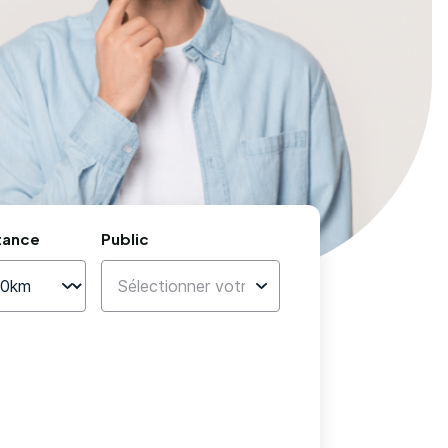
tance
Public