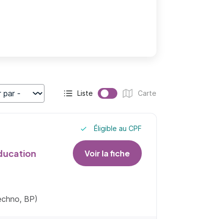
Liste
Carte
r
Affichage actif :
Affichage :
Éligible au CPF
ducation
Voir la fiche
techno, BP)