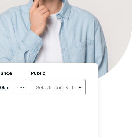
tance
Public