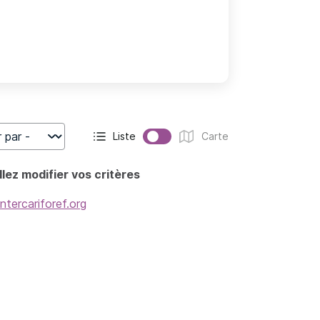
Liste
Carte
r
Affichage actif :
Affichage :
lez modifier vos critères
intercariforef.org