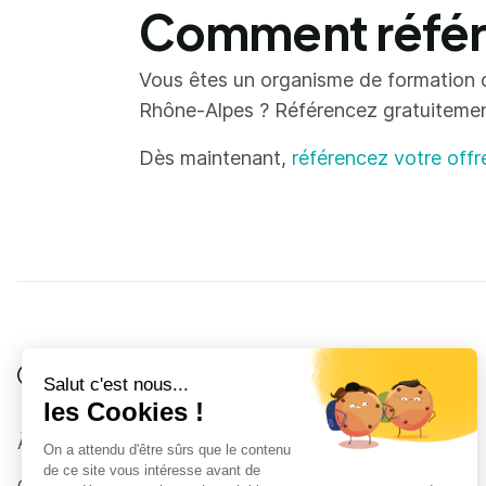
Comment référe
Vous êtes un organisme de formation 
Rhône-Alpes ? Référencez gratuitement 
Dès maintenant,
référencez votre offr
Je suis
Au collège
Côté Formations
À propos
Au lycée