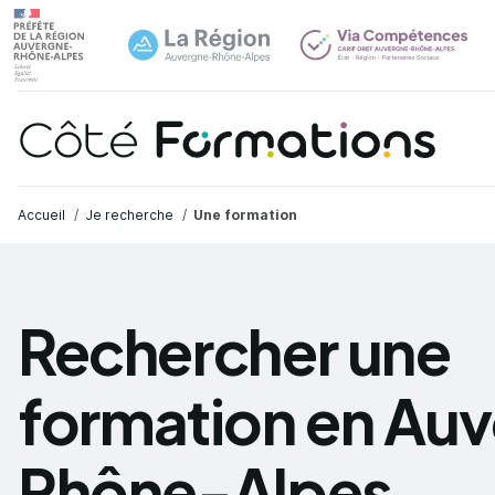
Navi
common.skip_link
Fil d'Ariane
Accueil
Je recherche
Une formation
Rechercher une
formation en Au
Rhône-Alpes