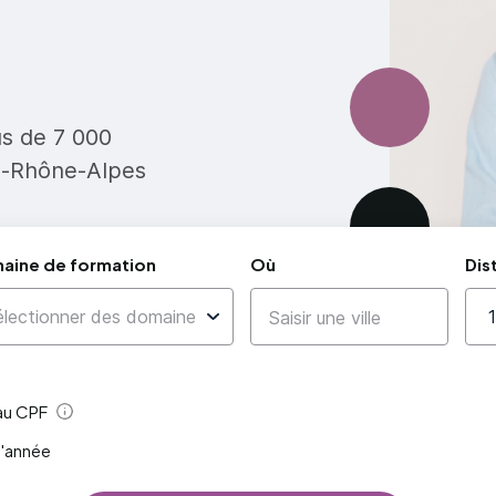
us de 7 000
e-Rhône-Alpes
aine de formation
Où
Dis
 au CPF
Aide
l'année