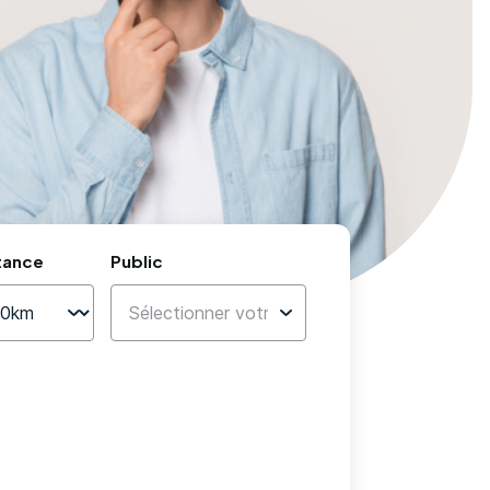
tance
Public