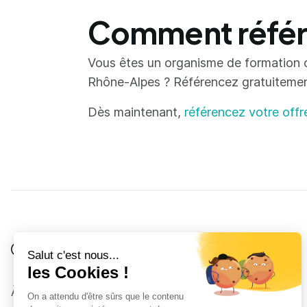
Comment référe
Vous êtes un organisme de formation 
Rhône-Alpes ? Référencez gratuitement 
Dès maintenant,
référencez votre offr
Je suis
Au collège
Côté Formations
À propos