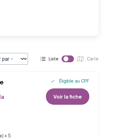
Liste
Carte
r
Affichage actif :
Affichage :
ve
Éligible au CPF
la
Voir la fiche
Bac+5