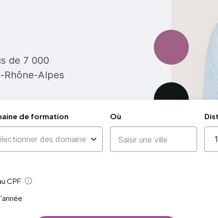
us de 7 000
e-Rhône-Alpes
aine de formation
Où
Dis
 au CPF
Aide
l'année