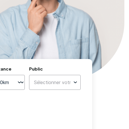
tance
Public