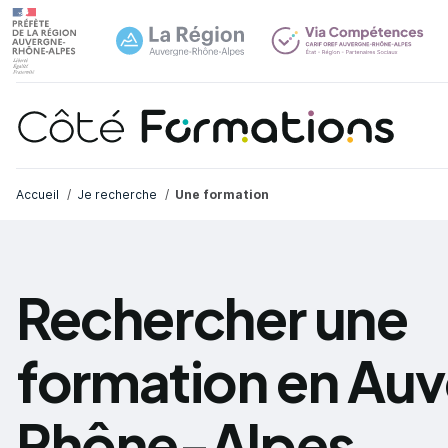
Navi
common.skip_link
Fil d'Ariane
Accueil
Je recherche
Une formation
Rechercher une
formation en Au
Rhône-Alpes