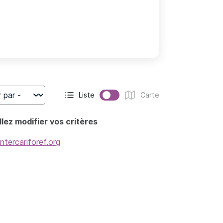
Liste
Carte
r
Affichage actif :
Affichage :
lez modifier vos critères
intercariforef.org