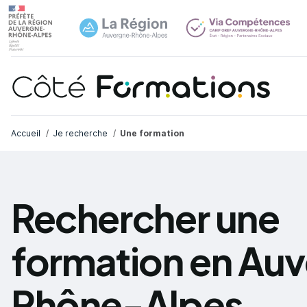
Navi
common.skip_link
Fil d'Ariane
Accueil
Je recherche
Une formation
Rechercher une
formation en Au
Rhône-Alpes