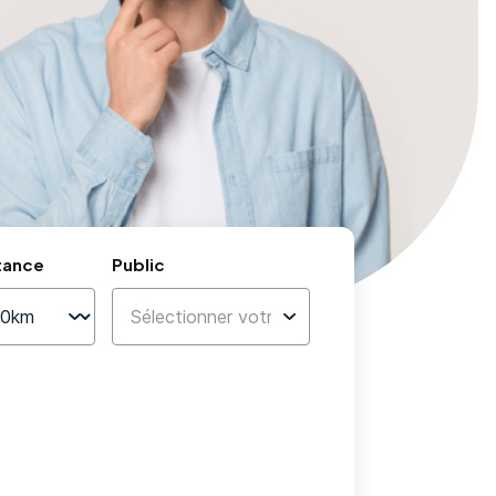
tance
Public