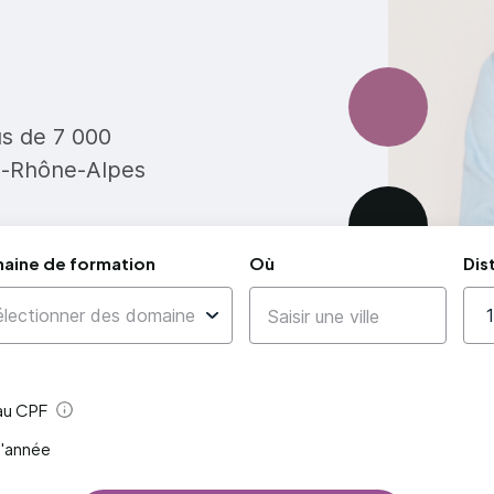
us de 7 000
e-Rhône-Alpes
aine de formation
Où
Dis
 au CPF
Aide
l'année