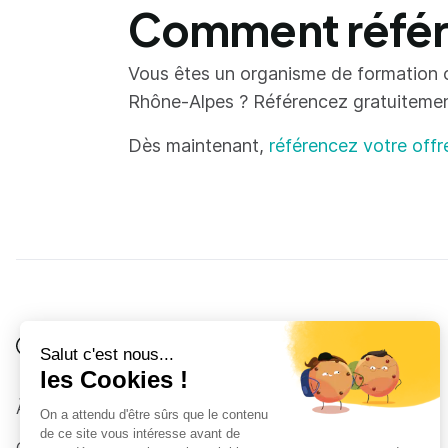
Comment référe
Vous êtes un organisme de formation 
Rhône-Alpes ? Référencez gratuitement 
Dès maintenant,
référencez votre offr
Je suis
Au collège
Côté Formations
À propos
Au lycée