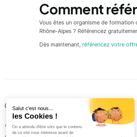
Comment référe
Vous êtes un organisme de formation 
Rhône-Alpes ? Référencez gratuitement 
Dès maintenant,
référencez votre offr
Je suis
Au collège
Côté Formations
À propos
Au lycée