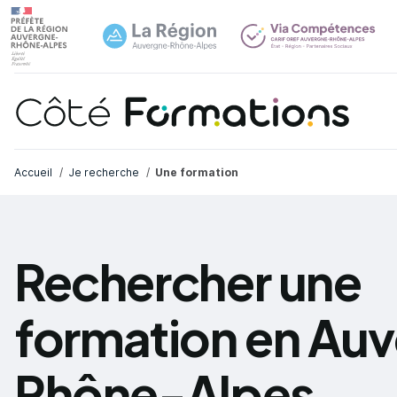
Navi
common.skip_link
Fil d'Ariane
Accueil
Je recherche
Une formation
Rechercher une
formation en Au
Rhône-Alpes