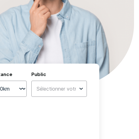
tance
Public