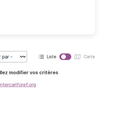
Liste
Carte
r
Affichage actif :
Affichage :
lez modifier vos critères
intercariforef.org