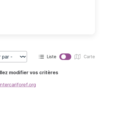
Liste
Carte
r
Affichage actif :
Affichage :
lez modifier vos critères
intercariforef.org