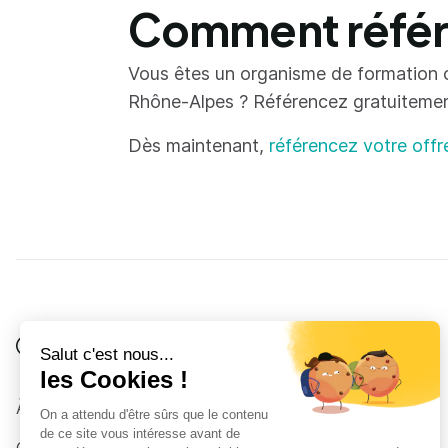
Comment référe
Vous êtes un organisme de formation 
Rhône-Alpes ? Référencez gratuitement 
Dès maintenant,
référencez votre offr
Je suis
Au collège
Côté Formations
À propos
Au lycée