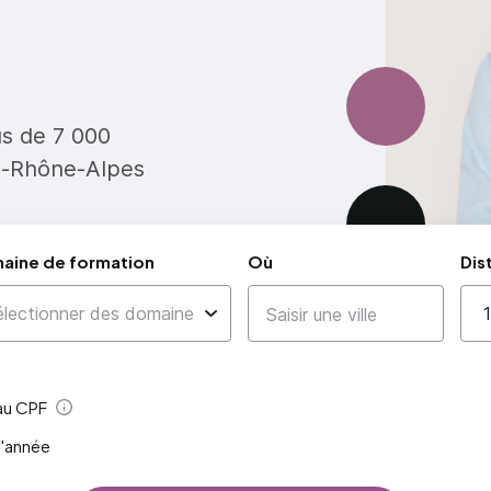
us de 7 000
e-Rhône-Alpes
aine de formation
Où
Dis
 au CPF
Aide
l'année