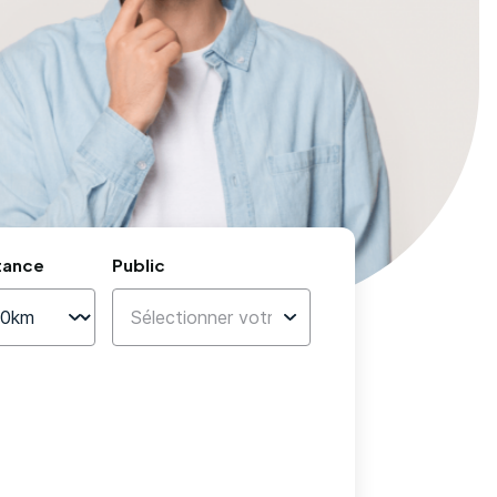
tance
Public