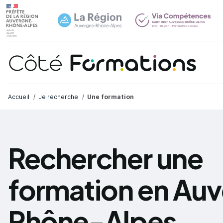
Navi
common.skip_link
Fil d'Ariane
Accueil
Je recherche
Une formation
Rechercher une
formation en Au
Rhône-Alpes