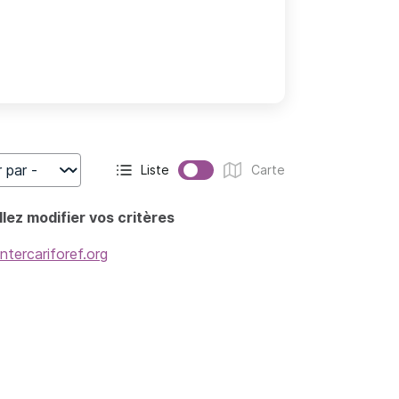
Liste
Carte
r
Affichage actif :
Affichage :
lez modifier vos critères
intercariforef.org