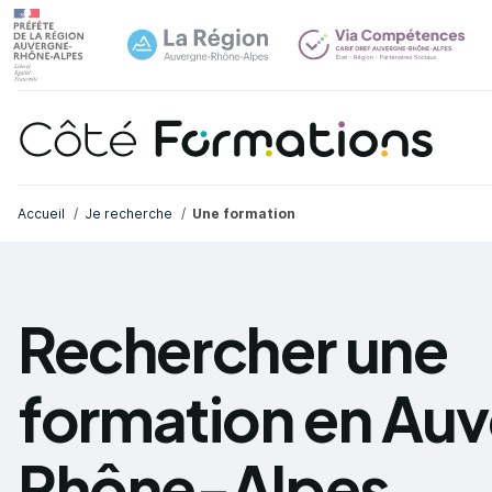
Navi
common.skip_link
Fil d'Ariane
Accueil
Je recherche
Une formation
Rechercher une
formation en Au
Rhône-Alpes