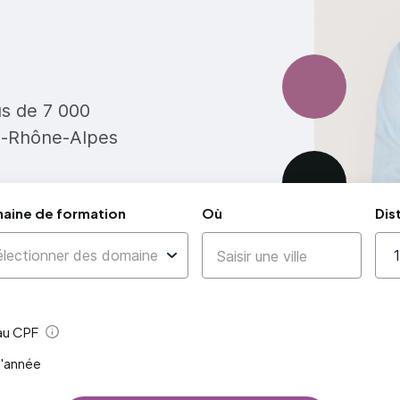
us de 7 000
e-Rhône-Alpes
aine de formation
Où
Dis
 au CPF
Aide
l'année