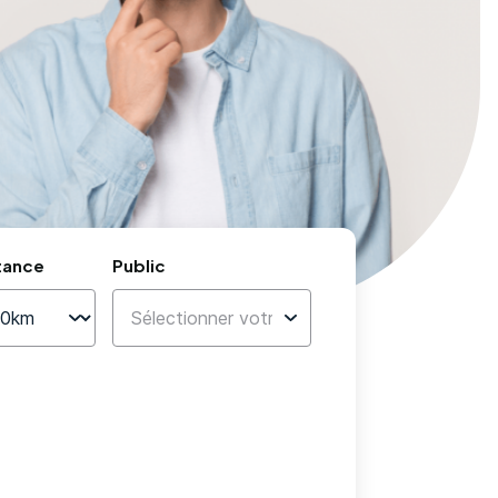
tance
Public