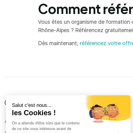
Comment référe
Vous êtes un organisme de formation 
Rhône-Alpes ? Référencez gratuitement 
Dès maintenant,
référencez votre offr
Je suis
Au collège
Côté Formations
À propos
Au lycée