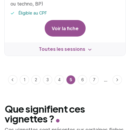
ou techno, BP)
Éligible au CPF
Voir la fiche
Toutes les sessions
...
Précédent
1
2
3
4
5
6
7
Suivan
Que signifient ces
vignettes ?
Ces vignettes sont présentes sur certaines fiches.