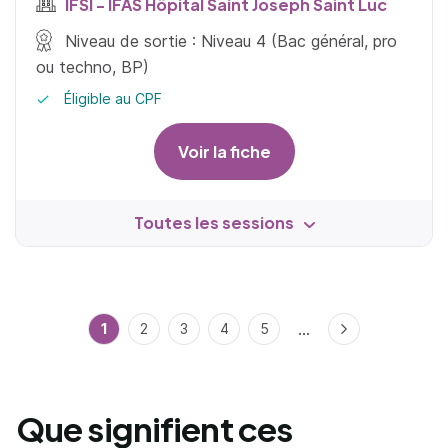
IFSI - IFAS Hôpital Saint Joseph Saint Luc
Niveau de sortie : Niveau 4 (Bac général, pro
ou techno, BP)
Éligible au CPF
Voir la fiche
Toutes les sessions
...
1
2
3
4
5
Suivant
Que signifient ces