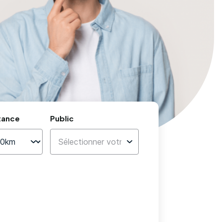
tance
Public