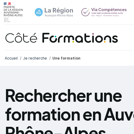
Navi
common.skip_link
Fil d'Ariane
Accueil
Je recherche
Une formation
Rechercher une
formation en Au
Rhône-Alpes