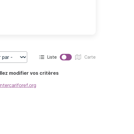
Liste
Carte
r
Affichage actif :
Affichage :
lez modifier vos critères
intercariforef.org