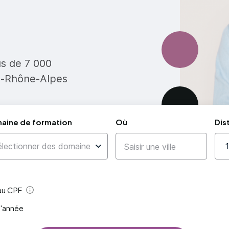
us de 7 000
e-Rhône-Alpes
aine de formation
Où
Dis
 au CPF
Aide
l'année