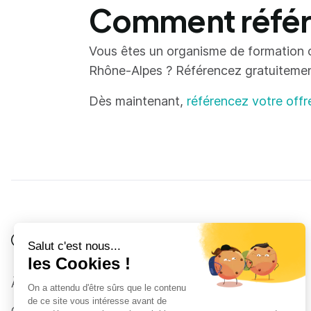
Comment référe
Vous êtes un organisme de formation 
Rhône-Alpes ? Référencez gratuitement 
Dès maintenant,
référencez votre offr
Je suis
Au collège
Côté Formations
À propos
Au lycée