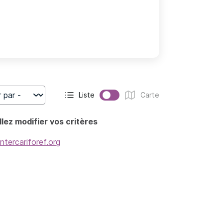
Liste
Carte
r
Affichage actif :
Affichage :
lez modifier vos critères
intercariforef.org