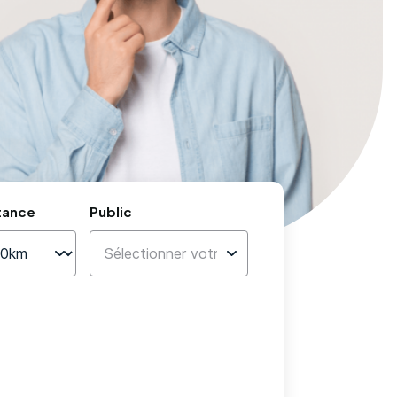
tance
Public