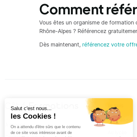
Comment référe
Vous êtes un organisme de formation 
Rhône-Alpes ? Référencez gratuitement 
Dès maintenant,
référencez votre offr
Je suis
Au collège
Côté Formations
À propos
Au lycée