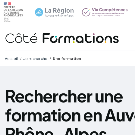
Navi
common.skip_link
Fil d'Ariane
Accueil
Je recherche
Une formation
Rechercher une
formation en Au
Rhône-Alpes