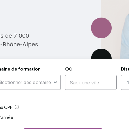
us de 7 000
e-Rhône-Alpes
aine de formation
Où
Dis
 au CPF
Aide
l'année