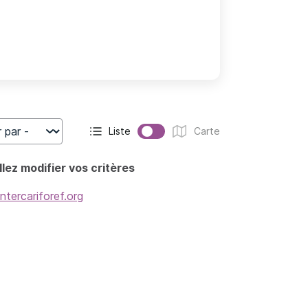
Liste
Carte
r
Affichage actif :
Affichage :
lez modifier vos critères
intercariforef.org