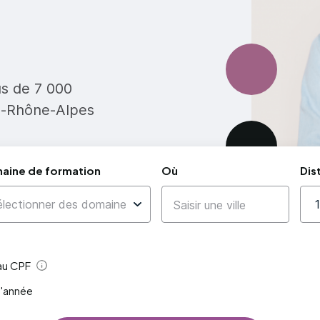
us de 7 000
e-Rhône-Alpes
aine de formation
Où
Dis
 au CPF
Aide
l'année