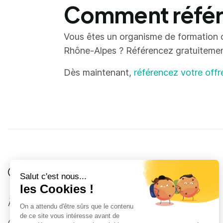
Comment référe
Vous êtes un organisme de formation 
Rhône-Alpes ? Référencez gratuitement 
Dès maintenant,
référencez votre offr
Je suis
Au collège
Côté Formations
À propos
Au lycée