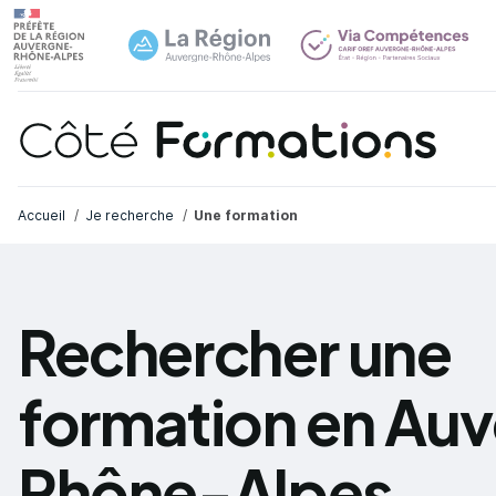
Navi
common.skip_link
Fil d'Ariane
Accueil
Je recherche
Une formation
Rechercher une
formation en Au
Rhône-Alpes