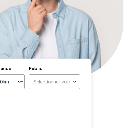
tance
Public