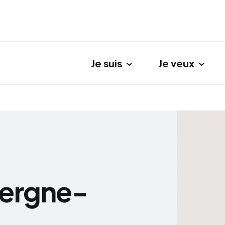
Je suis
Je veux
gation principale
vergne-