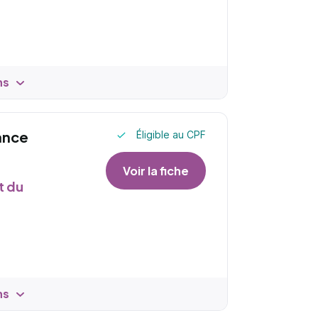
ns
ance
Éligible au CPF
Voir la fiche
t du
ns