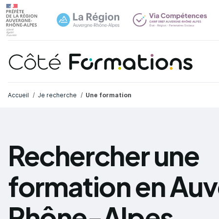
Navi
common.skip_link
Fil d'Ariane
Accueil
Je recherche
Une formation
Rechercher une
formation en Au
Rhône-Alpes