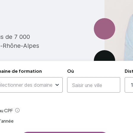
us de 7 000
e-Rhône-Alpes
aine de formation
Où
Dis
 au CPF
Aide
l'année