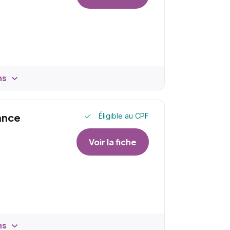
ns
ance
Éligible au CPF
Voir la fiche
ns