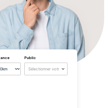
tance
Public