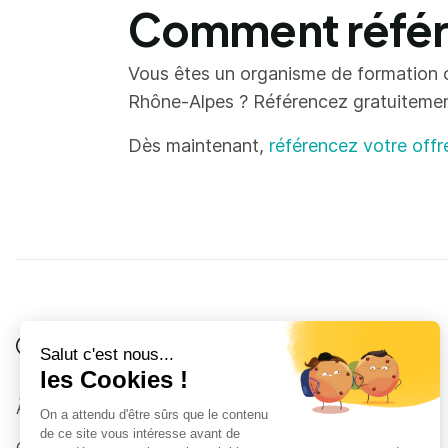
Comment référe
Vous êtes un organisme de formation 
Rhône-Alpes ? Référencez gratuitement 
Dès maintenant,
référencez votre offr
Je suis
Au collège
Côté Formations
À propos
Au lycée