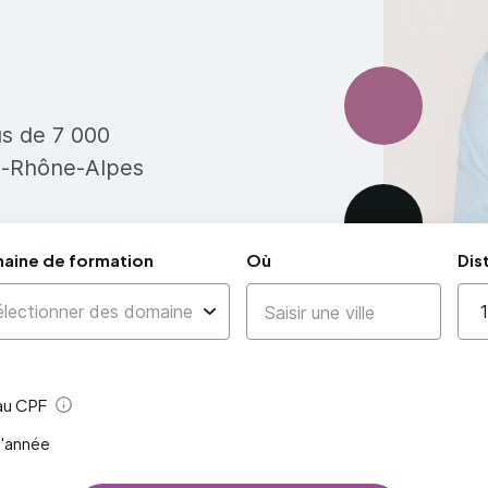
us de 7 000
e-Rhône-Alpes
aine de formation
Où
Dis
 au CPF
Aide
l'année