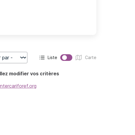
Liste
Carte
r
Affichage actif :
Affichage :
lez modifier vos critères
intercariforef.org