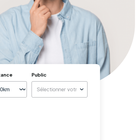
tance
Public