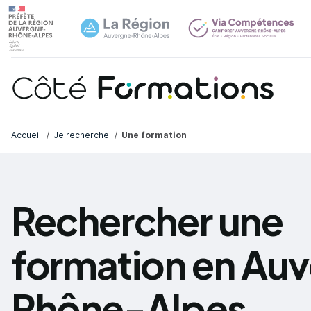
Navi
common.skip_link
Fil d'Ariane
Accueil
Je recherche
Une formation
Rechercher une
formation en Au
Rhône-Alpes